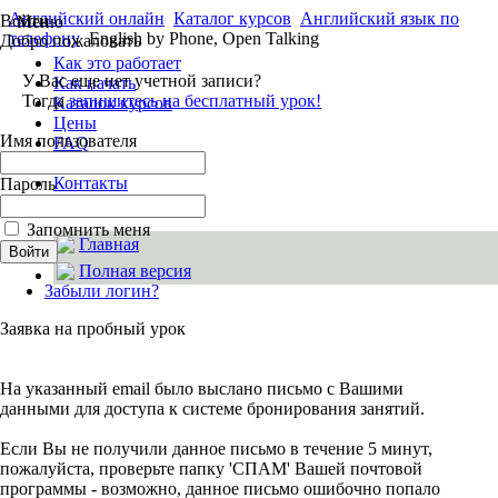
Английский онлайн
Каталог курсов
Английский язык по
Войти
Меню
телефону
English by Phone, Open Talking
Добро пожаловать
Как это работает
У Вас еще нет учетной записи?
Как начать
Тогда
запишитесь на бесплатный урок!
Каталок курсов
Цены
Имя пользователя
FAQ
Ваши отзывы
Контакты
Пароль
Об EnglishMania
Запомнить меня
Главная
Полная версия
Забыли логин?
Заявка на пробный урок
На указанный email было выслано письмо с Вашими
данными для доступа к системе бронирования занятий.
Если Вы не получили данное письмо в течение 5 минут,
пожалуйста, проверьте папку 'СПАМ' Вашей почтовой
программы - возможно, данное письмо ошибочно попало