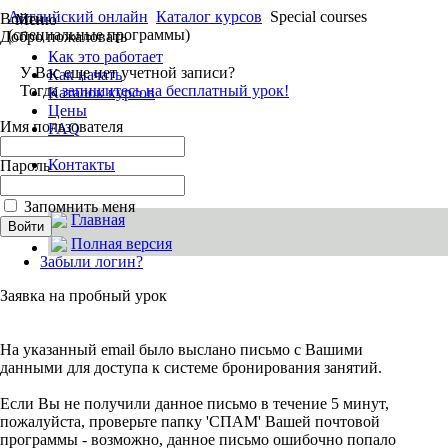
Английский онлайн
Каталог курсов
Special courses
Войти
Меню
(специальные программы)
Добро пожаловать
Как это работает
У Вас еще нет учетной записи?
Как начать
Тогда
запишитесь на бесплатный урок!
Каталок курсов
Цены
Имя пользователя
FAQ
Ваши отзывы
Контакты
Пароль
Об EnglishMania
Запомнить меня
Главная
Полная версия
Забыли логин?
Заявка на пробный урок
На указанный email было выслано письмо с Вашими
данными для доступа к системе бронирования занятий.
Если Вы не получили данное письмо в течение 5 минут,
пожалуйста, проверьте папку 'СПАМ' Вашей почтовой
программы - возможно, данное письмо ошибочно попало