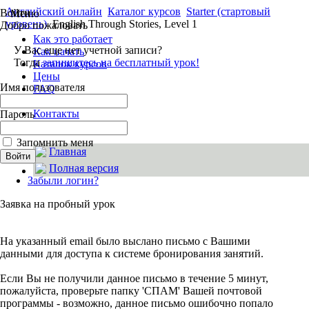
Английский онлайн
Каталог курсов
Starter (стартовый
Войти
Меню
уровень)
English Through Stories, Level 1
Добро пожаловать
Как это работает
У Вас еще нет учетной записи?
Как начать
Тогда
запишитесь на бесплатный урок!
Каталок курсов
Цены
Имя пользователя
FAQ
Ваши отзывы
Контакты
Пароль
Об EnglishMania
Запомнить меня
Главная
Полная версия
Забыли логин?
Заявка на пробный урок
На указанный email было выслано письмо с Вашими
данными для доступа к системе бронирования занятий.
Если Вы не получили данное письмо в течение 5 минут,
пожалуйста, проверьте папку 'СПАМ' Вашей почтовой
программы - возможно, данное письмо ошибочно попало