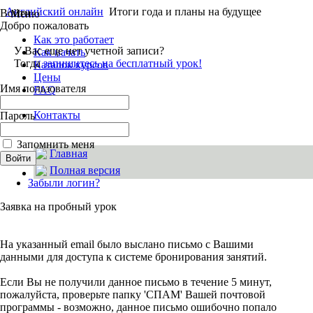
Английский онлайн
Итоги года и планы на будущее
Войти
Меню
Добро пожаловать
Как это работает
У Вас еще нет учетной записи?
Как начать
Тогда
запишитесь на бесплатный урок!
Каталок курсов
Цены
Имя пользователя
FAQ
Ваши отзывы
Контакты
Пароль
Об EnglishMania
Запомнить меня
Главная
Полная версия
Забыли логин?
Заявка на пробный урок
На указанный email было выслано письмо с Вашими
данными для доступа к системе бронирования занятий.
Если Вы не получили данное письмо в течение 5 минут,
пожалуйста, проверьте папку 'СПАМ' Вашей почтовой
программы - возможно, данное письмо ошибочно попало